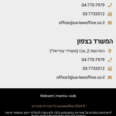
04-770-7979
03-7733312
office@us-lawoffice.co.il
המשרד בצפון
החרושת 2, עכו (משרדי עזריאלי)
04-770-7979
03-7733312
office3@us-lawoffice.co.il
Websem
|
manta~web
© 2024 us-lawoffice כל הזכויות שמורות.
*השימוש בתכנים על אחריות המשתמש בלבד ולא נועדו להחליף ייעוץ משפטי פרטני.
משרדנו לא ישא באחריות מכל סיבה שהיא.