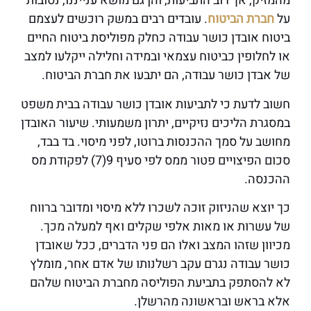
מהמזיק, אך רוב התביעות, והן גם מושא ענייננו, נסובות
על
חברת הביטוח
. עובדים רבים במשק רוכשים לעצמם
ביטוח אובדן כושר עבודה כחלק מפוליסת ביטוח החיים
או לחלופין כביטוח עצמאי ובמידה וחלילה ייקלעו למצב
של אבדן כושר עבודה, הם יתבעו את חברת הביטוח.
חשוב לדעת כי לתביעות אובדן כושר עבודה בבית משפט
במסגרת הליכים נזיקיים, יתרון משמעותי. שיעור האובדן
מחושב על סמך ההכנסות ברוטו, לפני מיסוי. בד בבד,
סכום הפיצויים פטור ממס לפי סעיף 9(7) לפקודת מס
ההכנסה.
כך יוצא שהניזוק זוכה לשכרו ללא מיסוי ומדובר ברווח
של עשרות או מאות אלפי שקלים ואף למעלה מכך.
מכיוון שזהו המצב ואלו הם פני הדברים, ככל שאובדן
כושר עבודה נגרם עקב רשלנותו של אדם אחר, מומלץ
לא להסתפק בתביעת הפוליסה מחברת הביטוח שלהם
אלא בראש ובראשונה מהרשלן.