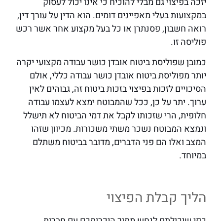
יזכה בפיצוי גם מבלי להוכיח כי אינו יכול לעסוק
במקצועות בעלי מאפיינים דומים. הוא הדין על עורך דין,
רואה חשבון, פסנתרן או כל בעל מקצוע אחר אשר רכש
פוליסה זו.
כמובן שפוליסת ביטוח אובדן כושר עבודה מקצועי יקרה
יותר מפוליסת ביטוח אובדן כושר עבודה כללי, אולם
הסיכויים לזכות בפיצוי בזכות ביטוח זה, גבוהים לאין
ערוך. יתר על כן, ככל שהמבוטח ימצא לעצמו עבודה
חלופית, הרי שזכותו לקבל את דמי הביטוח לא תישלל
ונמצא המבוטח נשכר משתי משכורות. מכיוון שזהו
המצב ואלו הם פני הדברים, מדובר בביטוח משתלם
במיוחד.
הליך קבלת הפיצוי
כפי שיכולתם לנחש מתוך היכרותכם עם חברות