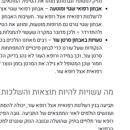
מזיק למטופל וגם מונע ממנו את הטיפול המתאים.
אבחון רפואי שגוי ומוטעה
– אבחון רפואי שגוי אצל
לרשלנות רפואית אצל רופא עור. חשיבות האבחון הנ
אבחון שגוי גורם גם תרופות מוטעות, ומונע את הט
ולהתדרדר – ולכן מדובר במקרה שעשוי להתגלות ב
טעויות באבחון סרטן עור
– רבים מאתנו הולכים בכל
הנקודות שעל עורנו כדי לבחון סיכויים להתפתחות 
סרטן עור, וכך במידה ורופא העור לא נהג בדיוק 
חמור שכן המטופל לא גילה את הסרטן בזמן ונוצר ל
רפואית אצל רופא עור.
מה עשויות להיות תוצאות והשלכות 
תביעה בגין רשלנות רפואית אצל רופא עור, יכולה להסתיי
ועונשים הולמים לאור הממצאים של התביעה. גובה הפיצ
רופא עור תלויים בתיק שהועלה ובגובה הנזק שנגרם למטו
הרפואי.