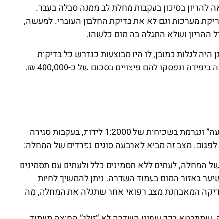
 להריון בסיכון בעקבות מחלת לב ממנה סבלה בעבר.
קת מערכות וגם לא את בדיקת החלבון העוברי. למעשה,
יל ההריון ושלא התגלה בה מום כלשהו.
 היה לגלות כמובן, לו היו מבוצעות כנדרש כל בדיקות
ידה ונפסקו להם פיצויים בסכום של כ-400,000 ₪.
המחלה בעלת השם הלטיני, נקראת בעברית “שדרה שסועה” ונגרמת בשכיחות של 1:2000 לידות, בעקבות סגירה
לפגום. מצב זה מביא לארבעה סוגים נפרדים של המחלה:
של המחלה, לעתים ללא תסמינים כלל ולעתים עם תסמינים
 שיער באזור המום בעמוד השדרה. ניתן להמשיך לחיות
בדיקה המאבחנת מצב רפואי אחר שתגלה את המחלה, מה
, שמתבטא בכך שחוט השדרה לא “זולג” החוצה מעמוד