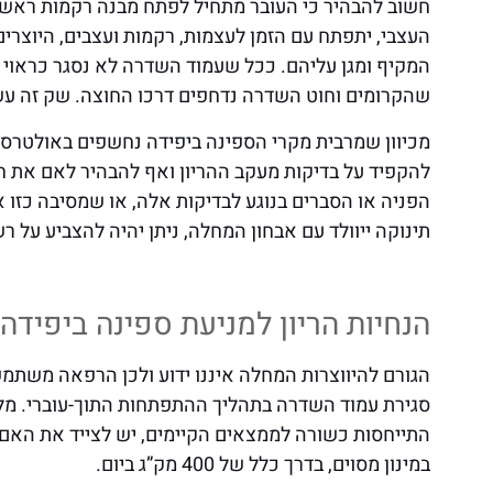
חשוב להבהיר כי העובר מתחיל לפתח מבנה רקמות ראשונ
העצבי, יתפתח עם הזמן לעצמות, רקמות ועצבים, היוצר
המקיף ומגן עליהם. ככל שעמוד השדרה לא נסגר כראוי ויש
שהקרומים וחוט השדרה נדחפים דרכו החוצה. שק זה עשו
מכיוון שמרבית מקרי הספינה ביפידה נחשפים באולטרסאו
להקפיד על בדיקות מעקב ההריון ואף להבהיר לאם את 
הפניה או הסברים בנוגע לבדיקות אלה, או שמסיבה כזו 
תינוקה ייוולד עם אבחון המחלה, ניתן יהיה להצביע על ר
הנחיות הריון למניעת ספינה ביפידה
הגורם להיווצרות המחלה איננו ידוע ולכן הרפאה משת
סגירת עמוד השדרה בתהליך ההתפתחות התוך-עוברי. מלב
התייחסות כשורה לממצאים הקיימים, יש לצייד את האם 
במינון מסוים, בדרך כלל של 400 מק”ג ביום.