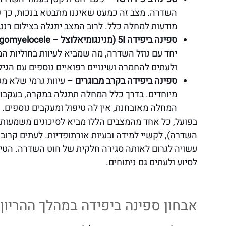
השדרה. מצב זה כמעט שאיננו מתבטא בנכות, כך שג
מודעות למחלה כלל. לרוב המצב יתגלה בצילום רנטג
ספינה ביפידה 5I (מנינגומיאלוצל – Meningomyelocele)
יחד עם נוזל השדרה, מה שמביא לעיוות בחוליות המ
ולעתים להחמרה ושינויים רפואיים נוספים עם הגיל
ספינה ביפידה בקרב מבוגרים
– עיוות גרמי שלא מע
מיוחדים. בדרך כלל המחלה תתגלה במקרה, בעקבות
המחלה מאובחנת, אין לה טיפול ומעקבים נוספים.
בפועל, כל אחד מהמצבים הללו מביא לסיכונים משמעותיים
השדרה), לקשיי למידה ובעיות אורתופדיות. לעתים קרובו
עשויה לגרום לאותה סגירה חלקית של חוט השדרה. הטיפ
לסיוע ולעתים גם ניתוחים.
אבחון ספינה ביפידה במהלך ההריון