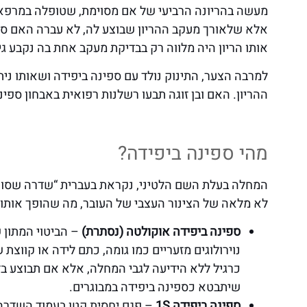
מעשה בהריונה הרביעי של אם מסוימת, שטופלה במרפאה
אלא שלאורך מעקב ההריון שבוצע לה, לא עברה האם סרי
אותו הריון היה מלווה רק בבדיקת מעקב אחת בה נקבע ג
למרבה הצער, התינוק נולד עם ספינה ביפידה ושאותו ניתן
ההריון. האם ובן זוגה תבעו רשלנות רפואית באבחון ספינה ביפ
מהי ספינה ביפידה?
לא מלאה של הצינור העצבי של העובר, מה שהופך אותו 
ספינה ביפידה אוקולטה (נסתרת)
– הביטוי המתון 
נוירולוגים מזעריים כמו גומה, כתם לידה או קווצת
כרגיל ללא הידיעה לגבי המחלה, אלא אם תבוצע 
שיתבטא כספינה ביפידה במבוגרים.
ספינה ביפידה 1S
– פגם יחסית קטן בעמוד השדרה