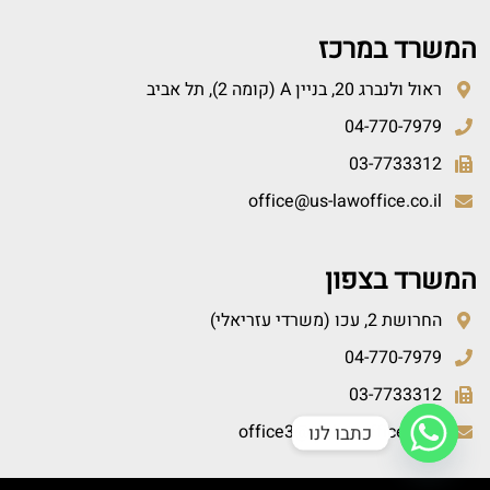
המשרד במרכז
ראול ולנברג 20, בניין A (קומה 2), תל אביב
04-770-7979
03-7733312
office@us-lawoffice.co.il
המשרד בצפון
החרושת 2, עכו (משרדי עזריאלי)
04-770-7979
03-7733312
office3@us-lawoffice.co.il
כתבו לנו