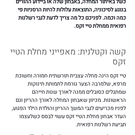
כשל באיתור המחלה, באבחון שלה או ביידוע ההורים
בנוגע לסיכוניה, התוצאות עלולות להיות הרסניות פי
כמה וכמה. לפניכם כל מה צריך לדעת לגבי רשלנות
רפואית ממחלת טיי זקס.
קשה וקטלנית: מאפייני מחלת הטיי
זקס
טיי זקס הינה מחלה עצבית תורשתית חמורה וחשוכת
מרפא, שלמרבה הצער גורמת לתמותת תינוקות
שמתגלים כסובלים ממנה לאורך שנות חייהם
הראשונות. מכיוון שאבחון המחלה לאורך ההריון וגם
לפניו מכריעים לגבי המשך ההריון והולדת הילד הפגוע,
העדר אבחון מחלת הטיי זקס עשוי לבסס כשלעצמו
תביעת רשלנות רפואית.