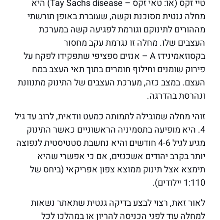
טיי זקס (או: טאי זקס – Tay Sachs disease) היא
מחלה גנטית מסוכנת וקשה, שעוברת באופן תורשתי
מההורים לתינוקם וגורמת לפגיעה קשה במערכת
העצבים שלו. מחלה זו נגרמת עקב מחסור
בקסוזאמינידז A – אנזים ספציפי שתפקידו לפקח על
פירוק שומנים וחילוף חומרים בתוך תאי העצב במח
העצם. במצב כזה, מערכת העצבים של התינוק מתנוונת
ונהרסת בהדרגה.
זוהי מחלה שמובילה לתמותה כמעט וודאית, לרוב עד גיל
4. היא מופיעה בתסמיניה הראשוניים כאשר התינוק
מגיע לגיל 4-6 חודשים והיא נחשבת סטטיסטית לנפוצה
יותר בקרב יהודים אשכנזים, אם כי אפשרי שהיא
תימצא אצל תינוק ממוצא צפון אפריקאי (ביחס של
1:110 יילודים).
לאור זאת, רצוי לבצע בדיקה גנטית שתאתר נשאות
למחלה עוד לפני הכניסה להריון או במהלכו לכל