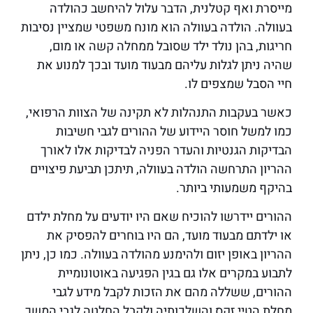
מייסרת ואף קטלנית, הדבר עלול להיחשב כהולדה
בעוולה. הולדה בעוולה הוא מונח משפטי שמציין נסיבות
חריגות, בהן נולד ילד שסובל ממחלה קשה או מום,
שהיה ניתן לגלות עליהם מבעוד מועד ובכך למנוע את
חיי הסבל שמצפים לו.
כאשר בעקבות התנהלות לא תקינה של הצוות הרפואי,
כמו למשל חוסר היידוע של ההורים לגבי חשיבות
הבדיקות הגנטיות והעדר הפניה לבדיקות אלו לאורך
ההריון התרחשה הולדה בעוולה, תיתכן תביעת פיצויים
בהיקף משמעותי ביותר.
ההורים יידרשו להוכיח שאם היו יודעים על מחלת ילדם
או ילדתם מבעוד מועד, הם היו בוחרים להפסיק את
ההריון באופן יזום ולהימנע מהולדה בעוולה. כמו כן, ניתן
לתבוע במקרים אלו גם בגין הפגיעה באוטונומיית
ההורים, ששללה מהם את הזכות לקבל מידע לגבי
מחלת הטיי זקס והשלכותיה ולקבל החלטה לגבי המשך