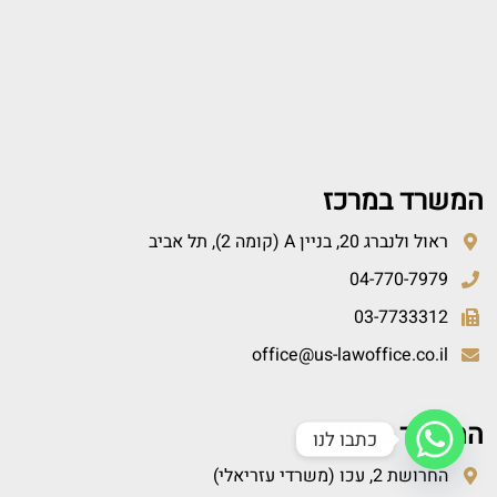
המשרד במרכז
ראול ולנברג 20, בניין A (קומה 2), תל אביב
04-770-7979
03-7733312
office@us-lawoffice.co.il
המשרד בצפון
כתבו לנו
החרושת 2, עכו (משרדי עזריאלי)