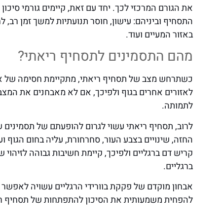
את הגורם המרכזי לכך. יחד עם זאת, קיימים גורמי סיכון
התסחיף וביניהם: עישון, חוסר תנועתיות למשך זמן רב, לח
באזור המעיים ועוד.
מהם התסמינים לתסחיף ריאתי?
כשתרחש מצב של תסחיף ריאתי, מתקיימת חסימה של אס
לאזורים אחרים בגוף ולפיכך, אם לא מאבחנים את המצב 
לתמותה.
לרוב, תסחיף ריאתי עשוי לגרום להופעתם של תסמינים שו
החזה, שינויים בצבע העור, סחרחורת, עליה בחום הגוף ו
קריש דם ברגליים ולפיכך, קיימת חשיבות גבוהה לזיהוי 
ברגליים.
אבחון מוקדם של פקקת בוורידי הרגליים עשויה לאפשר מת
להפחית משמעותית את הסיכון להתפתחות של תסחיף רי