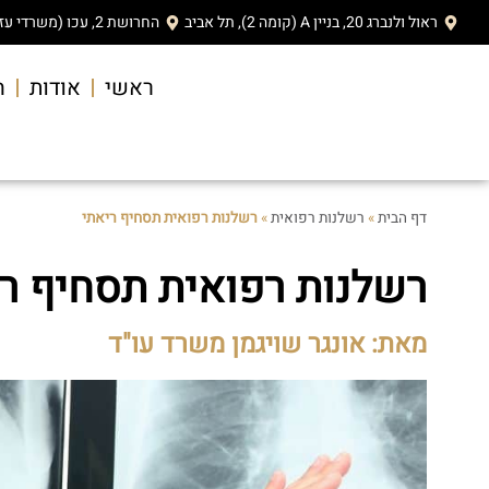
ראול ולנברג 20, בניין A (קומה 2), תל אביב
החרושת 2, עכו (משרדי עזריאלי)
ראשי
אודות
ה
דף הבית
»
רשלנות רפואית
»
רשלנות רפואית תסחיף ריאתי
רשלנות רפואית תסחיף ר
מאת: אונגר שויגמן משרד עו"ד