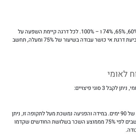
בביטוח לאומי קיימות מספר דרגות של אי כושר עבודה: 60%, 65%, 74% ו – 100%. לכל דרגה קיימת השפעה על
גובה פיצויים מאובדן כושר עבודה שניתן לקבל, כאשר קביעת דרגת אי כושר עבודה בשיעור של 75% ומעלה, תחשב
ח לאומי
 3 סוגי פיצויים:
דמי פגיעה מהווים פיצוים כספי חד פעמי, הניתן לתקופה של 90 ימים. במידה והפגיעה נמשכת מעל לתקופה זו, ניתן
יהיה לקבל קצבת נכות כללית חודשית. דמי הפגיעה מחושבים לפי 75% מממוצע השכר בשלושת החודשים שקדמו