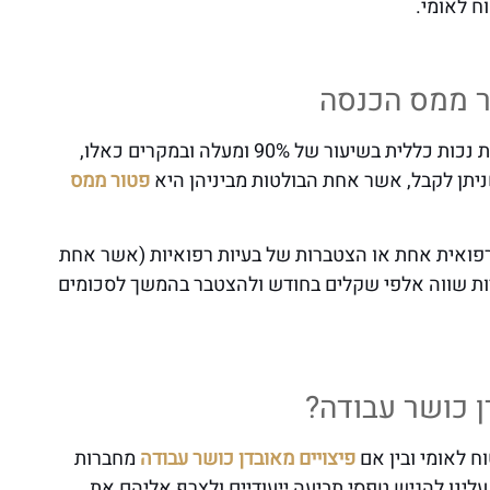
ח לאומי.
ר ממס הכנסה
אובדן כושר עבודה יכול להביא פעמים רבות לקביעת דרגת נכות כללית בשיעור של 90% ומעלה ובמקרים כאלו,
ניתן לקבל, אשר אחת הבולטות מביניהן היא
פטור ממס
ס הכנסה בעקבות נכות של 90% מבעיה רפואית אחת או הצטברות של בעיות רפואיות (אשר אחת
ל שיעור של לפחות 40%), יכולה להיות שווה אלפי שקלים בחודש ולהצטבר בהמשך לסכומים
ן כושר עבודה?
ח לאומי ובין אם
פיצויים מאובדן כושר עבודה
מחברות
עלינו להגיש טפסי תביעה ייעודיים ולצרף אליהם את