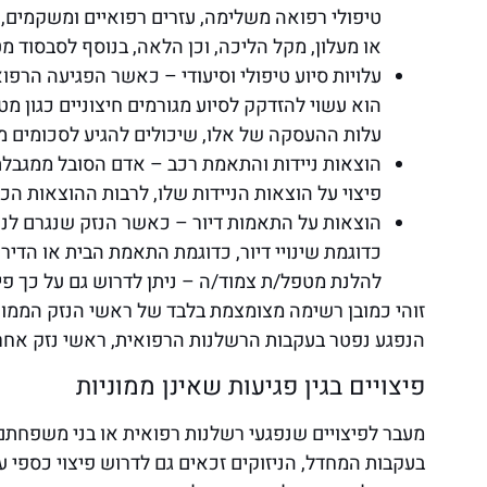
טיפולי רפואה משלימה, עזרים רפואיים ומשקמים, 
או מעלון, מקל הליכה, וכן הלאה, בנוסף לסבסוד 
עלויות סיוע טיפולי וסיעודי – כאשר הפגיעה הרפוא
הוא עשוי להזדקק לסיוע מגורמים חיצוניים כגון מט
עלות ההעסקה של אלו, שיכולים להגיע לסכומים מ
הוצאות ניידות והתאמת רכב – אדם הסובל ממגבלת
פיצוי על הוצאות הניידות שלו, לרבות ההוצאות ה
הוצאות על התאמות דיור – כאשר הנזק שנגרם לנ
כדוגמת שינויי דיור, כדוגמת התאמת הבית או הדיר
להלנת מטפל/ת צמוד/ה – ניתן לדרוש גם על כך פיצ
זוהי כמובן רשימה מצומצמת בלבד של ראשי הנזק הממוני
הנפגע נפטר בעקבות הרשלנות הרפואית, ראשי נזק אחרי
פיצויים בגין פגיעות שאינן ממוניות
מעבר לפיצויים שנפגעי רשלנות רפואית או בני משפחתם,
בעקבות המחדל, הניזוקים זכאים גם לדרוש פיצוי כספי עב