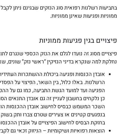
בתביעות רשלנות רפואית סוג הנזקים שבגינם ניתן לקבל פ
ממוניות ופגיעות שאינן ממוניות.
פיצויים בגין פגיעות ממוניות
פיצויים מסוג זה נועדו לגלם את הנזק הכספי שנגרם לתו
נחלקת למה שנקרא בדיני הנזיקין “ראשי נזק” שונים, שא
אובדן הכנסות ופגיעה ביכולת ההשתכרות העתידית 
הרשלנות. באלו כלול, בין השאר, הפיצוי על הפסד
הפגיעה ועד למועד הגשת התביעה, כמו גם על ההפס
כן נלקחים בחשבון לעניין זה גם אובדן התנאים ה
השכר המשמש כבסיס לחישוב אובדן ההכנסות הוא 
בנפגעים קטינים או צעירים שטרם צברו ותק בש
בחזקת הבסיס לחישוב הפיצויים על אובדן ההכנסות
הוצאות רפואיות ושיקומיות – הניזוק זכאי גם לקבל