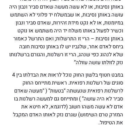
באותן נסיבות, או לא עשה מעשה שאדם סביר ונבון היה
עושה באותן נסיבות, או שבמשלח יד פלוני לא השתמש
במיומנות, או לא נקט מידת זהירות, שאדם סביר ונבון
וכשיר לפעול באותו משלח יד היה משתמש או נוקט
באותן נסיבות – הרי זו התרשלות; ואם התרשל כאמור
ביחס לאדם אחר, שלגביו יש לו באותן נסיבות חובה
שלא לנהוג כפי שנהג, הרי זו רשלנות, והגורם ברשלנותו
נזק לזולתו עושה עוולה”
במבט חטוף בלשון החוק נוכל לראות את הבדלתו בין 4
סוגים של רשלנות רפואית. ראשית מתייחס החוק
לרשלנות רפואית שנעשתה “בטעות” ( “מעשה שאדם
סביר לא היה עושה” ) ומתייחס גם למעשה רשלנות בו
אדם לא עשה משהו חשוב (לדוגמא, לא חיטא את
המזרק טרם השימוש) שגרם נזק לאותו האדם המקבל
את הטיפול.