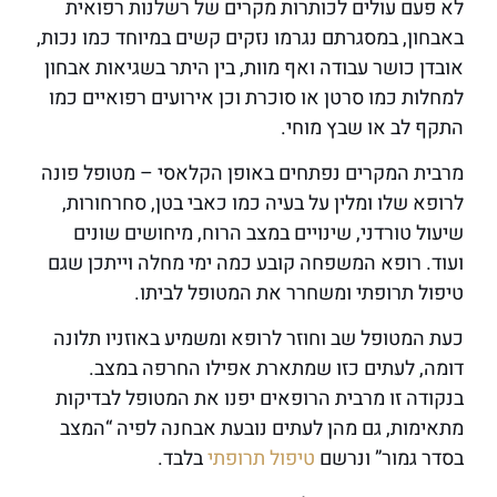
לא פעם עולים לכותרות מקרים של רשלנות רפואית
באבחון, במסגרתם נגרמו נזקים קשים במיוחד כמו נכות,
אובדן כושר עבודה ואף מוות, בין היתר בשגיאות אבחון
למחלות כמו סרטן או סוכרת וכן אירועים רפואיים כמו
התקף לב או שבץ מוחי.
מרבית המקרים נפתחים באופן הקלאסי – מטופל פונה
לרופא שלו ומלין על בעיה כמו כאבי בטן, סחרחורות,
שיעול טורדני, שינויים במצב הרוח, מיחושים שונים
ועוד. רופא המשפחה קובע כמה ימי מחלה וייתכן שגם
טיפול תרופתי ומשחרר את המטופל לביתו.
כעת המטופל שב וחוזר לרופא ומשמיע באוזניו תלונה
דומה, לעתים כזו שמתארת אפילו החרפה במצב.
בנקודה זו מרבית הרופאים יפנו את המטופל לבדיקות
מתאימות, גם מהן לעתים נובעת אבחנה לפיה “המצב
בסדר גמור” ונרשם
טיפול תרופתי
בלבד.